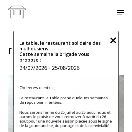
Skip
Menu
to
main
content
La table, le restaurant solidaire des
reservation
mulhousiens
Cette semaine la brigade vous
propose :
24/07/2026
- 25/08/2026
Cher·ère·s client·e·s,
Le restaurant La Table prend quelques semaines
de repos bien méritées.
Nous serons fermé du 25 juillet au 25 août inclus et
aurons le plaisir de vous retrouver à partir du 26
août pour une nouvelle saison placée sous le signe
de la gourmandise, du partage et de la convivialité.