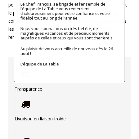
Le Chef François, sa brigade et l’ensemble de
poissons en moindre quantité, la cité solidaire / la table fait
l’équipe de La Table vous remercient
le pari d’une génération future en meilleure santé, plus
chaleureusement pour votre confiance et votre
fidélité tout au long de l’année.
consciente de son environnement, respectueuse de toutes
Nous vous souhaitons un très bel été, de
les cultures où chaque repas est une opportunité pour
magnifiques vacances et de précieux moments
l’enfant de partager, découvrir et apprendre.
auprès de celles et ceux qui vous sont cher·ère·s.
Au plaisir de vous accueillir de nouveau dès le 26
août !
L’équipe de La Table
Transparence
Livraison en liaison froide