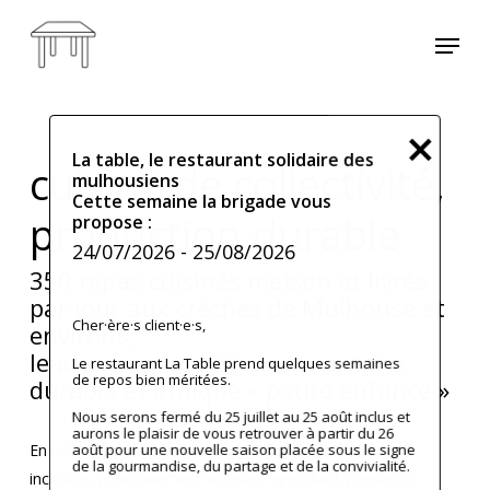
Skip
Menu
to
main
content
La table, le restaurant solidaire des
cuisine de collectivité,
mulhousiens
Cette semaine la brigade vous
production durable
propose :
24/07/2026
- 25/08/2026
350 repas cuisinés maison et livrés
par jour aux crèches de Mulhouse et
Cher·ère·s client·e·s,
environs,
leader en production alimentaire
Le restaurant La Table prend quelques semaines
de repos bien méritées.
durable et éthique « petite enfance »
Nous serons fermé du 25 juillet au 25 août inclus et
aurons le plaisir de vous retrouver à partir du 26
août pour une nouvelle saison placée sous le signe
En optant pour une alimentation équilibrée, locale et
de la gourmandise, du partage et de la convivialité.
inclusive, principalement végétale apportant viandes et