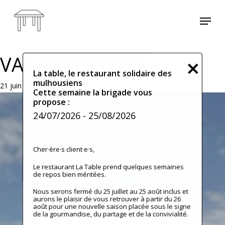
Skip
Menu
to
main
content
VACANCES D’ÉTÉ
La table, le restaurant solidaire des
mulhousiens
21 juin 2026
Cette semaine la brigade vous
propose :
24/07/2026
- 25/08/2026
Cher·ère·s client·e·s,
Le restaurant La Table prend quelques semaines
de repos bien méritées.
Nous serons fermé du 25 juillet au 25 août inclus et
aurons le plaisir de vous retrouver à partir du 26
août pour une nouvelle saison placée sous le signe
de la gourmandise, du partage et de la convivialité.