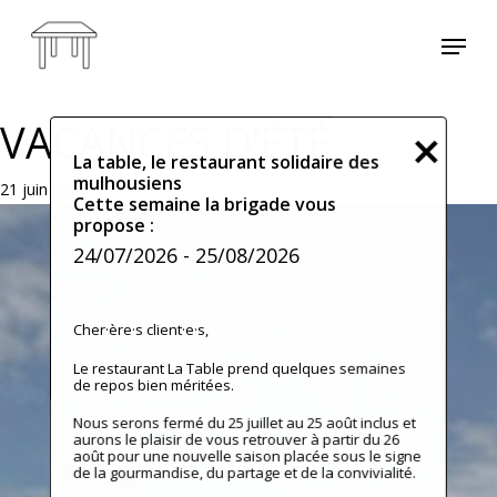
Skip
Menu
to
main
content
VACANCES D’ÉTÉ
La table, le restaurant solidaire des
mulhousiens
21 juin 2026
Cette semaine la brigade vous
propose :
24/07/2026
- 25/08/2026
Cher·ère·s client·e·s,
Le restaurant La Table prend quelques semaines
de repos bien méritées.
Nous serons fermé du 25 juillet au 25 août inclus et
aurons le plaisir de vous retrouver à partir du 26
août pour une nouvelle saison placée sous le signe
de la gourmandise, du partage et de la convivialité.