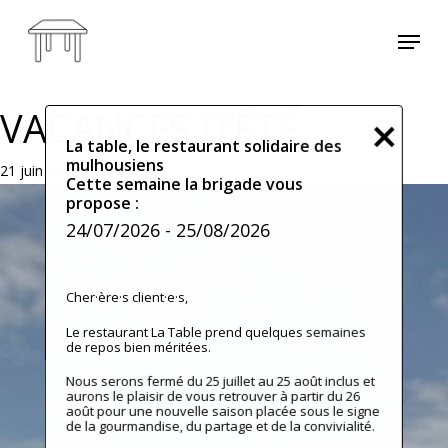
Skip
Menu
to
main
content
VACANCES D’ÉTÉ
La table, le restaurant solidaire des
mulhousiens
21 juin 2026
Cette semaine la brigade vous
propose :
24/07/2026
- 25/08/2026
Cher·ère·s client·e·s,
Le restaurant La Table prend quelques semaines
de repos bien méritées.
Nous serons fermé du 25 juillet au 25 août inclus et
aurons le plaisir de vous retrouver à partir du 26
août pour une nouvelle saison placée sous le signe
de la gourmandise, du partage et de la convivialité.