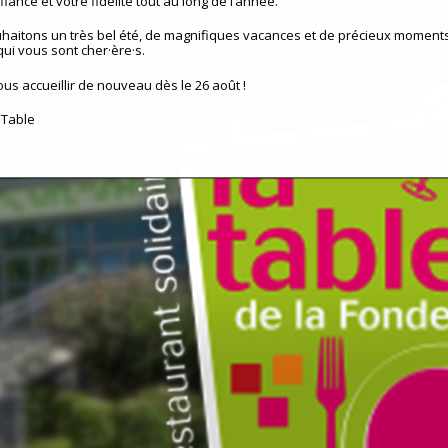
iance et votre fidélité tout au long de l’année.
haitons un très bel été, de magnifiques vacances et de précieux moment
qui vous sont cher·ère·s.
ous accueillir de nouveau dès le 26 août !
 Table