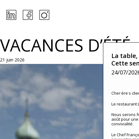
Skip
to
main
content
VACANCES D’ÉTÉ
La table,
21 juin 2026
Cette se
24/07/202
Cher·ère·s clien
Le restaurant
Nous serons fer
août pour une 
convivialité.
Le Chef Franço