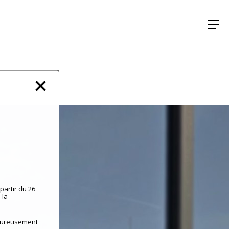
Menu
partir du 26
 la
leureusement