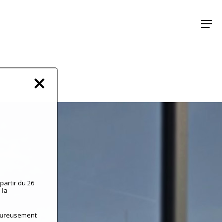
Menu
partir du 26
 la
leureusement