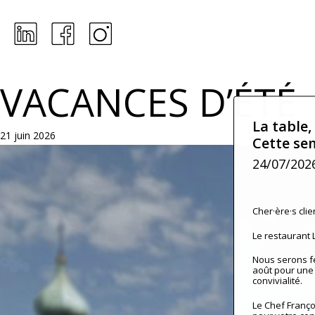
Skip
to
main
content
VACANCES D’ÉTÉ
La table,
21 juin 2026
Cette se
24/07/202
Cher·ère·s clien
Le restaurant
Nous serons fer
août pour une 
convivialité.
Le Chef Franço