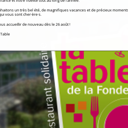
iance et votre fidélité tout au long de l’année.
haitons un très bel été, de magnifiques vacances et de précieux moment
qui vous sont cher·ère·s.
ous accueillir de nouveau dès le 26 août !
 Table