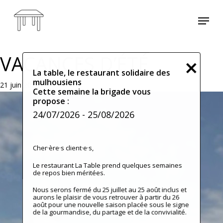
Skip
Menu
to
main
content
VACANCES D’ÉTÉ
La table, le restaurant solidaire des
mulhousiens
21 juin 2026
Cette semaine la brigade vous
propose :
24/07/2026
- 25/08/2026
Cher·ère·s client·e·s,
Le restaurant La Table prend quelques semaines
de repos bien méritées.
Nous serons fermé du 25 juillet au 25 août inclus et
aurons le plaisir de vous retrouver à partir du 26
août pour une nouvelle saison placée sous le signe
de la gourmandise, du partage et de la convivialité.