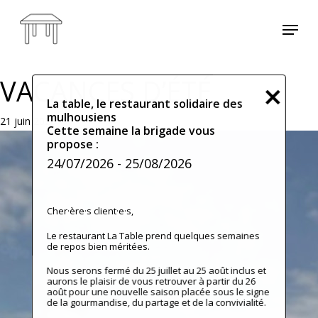
Skip
Menu
to
main
content
VACANCES D’ÉTÉ
La table, le restaurant solidaire des
mulhousiens
21 juin 2026
Cette semaine la brigade vous
propose :
24/07/2026
- 25/08/2026
Cher·ère·s client·e·s,
Le restaurant La Table prend quelques semaines
de repos bien méritées.
Nous serons fermé du 25 juillet au 25 août inclus et
aurons le plaisir de vous retrouver à partir du 26
août pour une nouvelle saison placée sous le signe
de la gourmandise, du partage et de la convivialité.