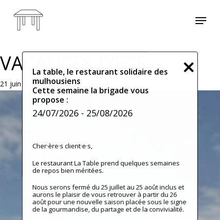
Skip
Menu
to
main
content
VACANCES D’ÉTÉ
La table, le restaurant solidaire des
mulhousiens
21 juin 2026
Cette semaine la brigade vous
propose :
24/07/2026
- 25/08/2026
Cher·ère·s client·e·s,
Le restaurant La Table prend quelques semaines
de repos bien méritées.
Nous serons fermé du 25 juillet au 25 août inclus et
aurons le plaisir de vous retrouver à partir du 26
août pour une nouvelle saison placée sous le signe
de la gourmandise, du partage et de la convivialité.