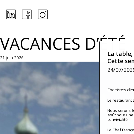
Skip
to
main
content
VACANCES D’ÉTÉ
La table,
21 juin 2026
Cette se
24/07/202
Cher·ère·s clien
Le restaurant
Nous serons fer
août pour une 
convivialité.
Le Chef Franço