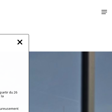
Menu
partir du 26
 la
leureusement