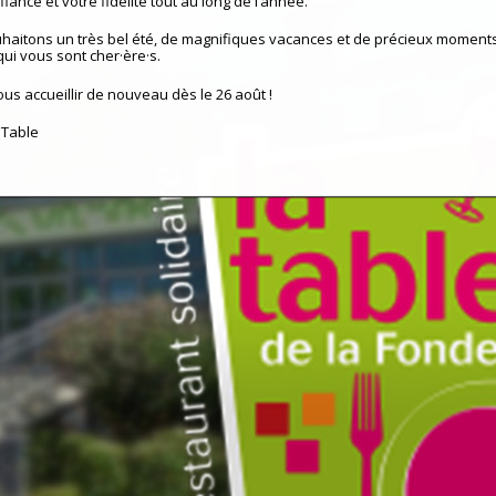
iance et votre fidélité tout au long de l’année.
haitons un très bel été, de magnifiques vacances et de précieux moment
qui vous sont cher·ère·s.
ous accueillir de nouveau dès le 26 août !
 Table