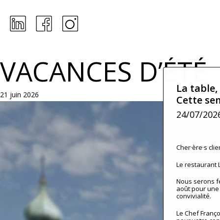
Skip
to
main
content
VACANCES D’ÉTÉ
La table,
21 juin 2026
Cette se
24/07/202
Cher·ère·s clien
Le restaurant
Nous serons fer
août pour une 
convivialité.
Le Chef Franço