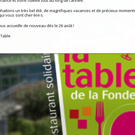
iance et votre fidélité tout au long de l’année.
haitons un très bel été, de magnifiques vacances et de précieux moment
qui vous sont cher·ère·s.
ous accueillir de nouveau dès le 26 août !
 Table