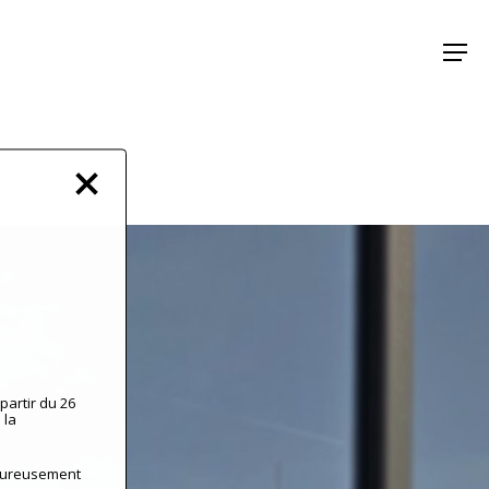
Menu
partir du 26
 la
leureusement